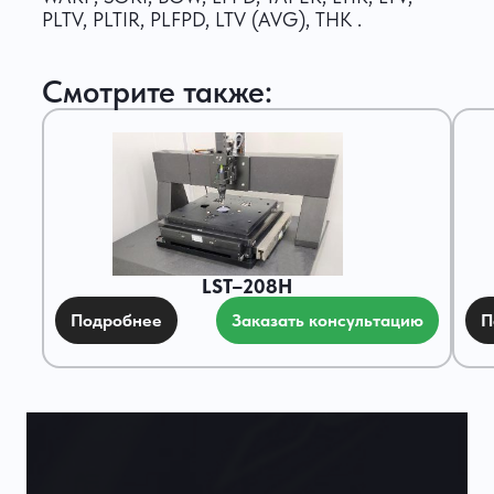
PLTV, PLTIR, PLFPD, LTV (AVG), THK .
Смотрите также:
LST–208H
Подробнее
Заказать консультацию
П