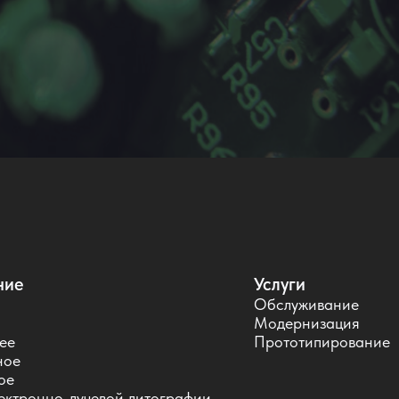
ние
Услуги
Обслуживание
Модернизация
ее
Прототипирование
ное
ое
ектронно-лучевой литографии