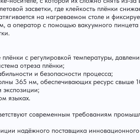
ке-носителе, с которой их сложно снять из-за
етовой засветки, где клейкость плёнки снижа
атягивается на нагреваемом столе и фиксирует
ым, а оператор с помощью вакуумного пинцета
ки.
плёнки с регулировкой температуры, давлени
стема отреза плёнки;
абильности и безопасности процесса;
олны 365 нм, обеспечивающих ресурс свыше 1
 экспозиции;
ом языках.
ответствуют современным требованиям промыш
зиции надёжного поставщика инновационного