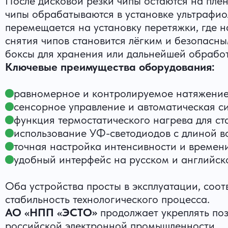
После дисковой резки чипы остаются на плён
чипы обрабатываются в установке ультрафиол
перемещается на установку перетяжки, где н
снятия чипов становится лёгким и безопасн
боксы для хранения или дальнейшей обработ
Ключевые преимущества оборудования:
равномерное и контролируемое натяжение 
сенсорное управление и автоматическая си
функция термостатического нагрева для ст
использование УФ-светодиодов с длиной в
точная настройка интенсивности и времени
удобный интерфейс на русском и английск
Оба устройства просты в эксплуатации, со
стабильность технологического процесса.
АО «НПП «ЭСТО»
продолжает укреплять по
российской электронной промышленности.